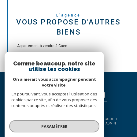
L'agence
VOUS PROPOSE D'AUTRES
BIENS
Appartement à vendre à Caen
Comme beaucoup, notre site
utilise les cookies
On aimerait vous accompagner pendant
votre visite.
En poursuivant, vous acceptez l'utilisation des
cookies par ce site, afin de vous proposer des
contenus adaptés et réaliser des statistiques !
© 2026 | TOUS DROITS RÉSERVÉS | TRADUCTION POWERED BY GOOGLE |
NOS HONORAIRES
PLAN DU SITE
MENTIONS LÉGALES
ADMIN
PARAMÉTRER
NOS LIENS
POLITIQUE RGPD
COOKIES