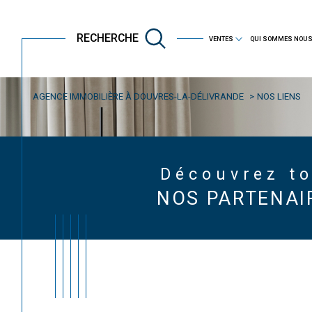
RECHERCHE
VENTES
QUI SOMMES NOUS
immobilier professionnel
AGENCE IMMOBILIÈRE À DOUVRES-LA-DÉLIVRANDE
NOS LIENS
Acheter
Est
TYPE DE BIEN
de l'ancien
Découvrez t
NOS PARTENAI