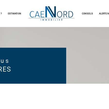
 ?
ESTIMATION
CONSEILS
ALERTE 
immobilier d'habitation
Voir les
48
annonces
imer
BUDGET
ous
RES