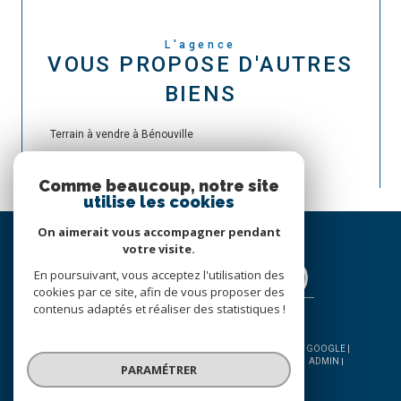
L'agence
VOUS PROPOSE D'AUTRES
BIENS
Terrain à vendre à Bénouville
Comme beaucoup, notre site
utilise les cookies
On aimerait vous accompagner pendant
votre visite.
En poursuivant, vous acceptez l'utilisation des
cookies par ce site, afin de vous proposer des
contenus adaptés et réaliser des statistiques !
© 2026 | TOUS DROITS RÉSERVÉS | TRADUCTION POWERED BY GOOGLE |
NOS HONORAIRES
PLAN DU SITE
MENTIONS LÉGALES
ADMIN
PARAMÉTRER
NOS LIENS
POLITIQUE RGPD
COOKIES