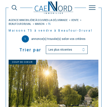
AGENCE IMMOBILIÈRE À DOUVRES-LA-DÉLIVRANDE
VENTE
BEAUFOUR DRUVAL
MAISON
T5
Maisons T5 à vendre à Beaufour-Druval
1
annonce(s) trouvée(s) selon vos critères
Trier par
Les plus récentes
COUP DE COEUR