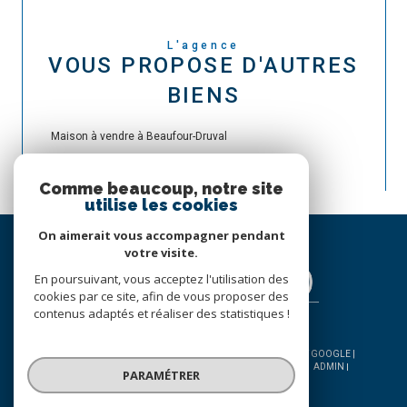
L'agence
VOUS PROPOSE D'AUTRES
BIENS
Maison à vendre à Beaufour-Druval
Comme beaucoup, notre site
utilise les cookies
On aimerait vous accompagner pendant
votre visite.
En poursuivant, vous acceptez l'utilisation des
cookies par ce site, afin de vous proposer des
contenus adaptés et réaliser des statistiques !
© 2026 | TOUS DROITS RÉSERVÉS | TRADUCTION POWERED BY GOOGLE |
NOS HONORAIRES
PLAN DU SITE
MENTIONS LÉGALES
ADMIN
PARAMÉTRER
NOS LIENS
POLITIQUE RGPD
COOKIES