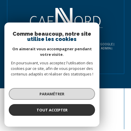
Comme beaucoup, notre site
utilise les cookies
© 2026 | TOUS DROITS RÉSERVÉS | TRADUCTION POWERED BY GOOGLE |
On aimerait vous accompagner pendant
NOS HONORAIRES
PLAN DU SITE
MENTIONS LÉGALES
ADMIN
NOS LIENS
POLITIQUE RGPD
COOKIES
votre visite.
En poursuivant, vous acceptez l'utilisation des
cookies par ce site, afin de vous proposer des
contenus adaptés et réaliser des statistiques !
PARAMÉTRER
TOUT ACCEPTER