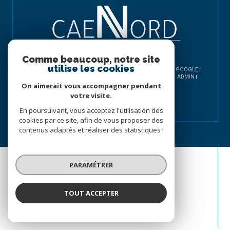
Comme beaucoup, notre site
utilise les cookies
© 2026 | TOUS DROITS RÉSERVÉS | TRADUCTION POWERED BY GOOGLE |
NOS HONORAIRES
PLAN DU SITE
MENTIONS LÉGALES
ADMIN
On aimerait vous accompagner pendant
NOS LIENS
POLITIQUE RGPD
COOKIES
votre visite.
En poursuivant, vous acceptez l'utilisation des
cookies par ce site, afin de vous proposer des
contenus adaptés et réaliser des statistiques !
PARAMÉTRER
TOUT ACCEPTER