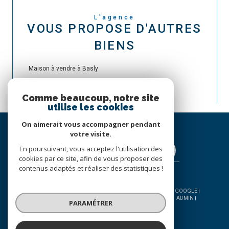
L'agence
VOUS PROPOSE D'AUTRES
BIENS
Maison à vendre à Basly
Comme beaucoup, notre site
utilise les cookies
On aimerait vous accompagner pendant
votre visite.
En poursuivant, vous acceptez l'utilisation des
cookies par ce site, afin de vous proposer des
contenus adaptés et réaliser des statistiques !
© 2026 | TOUS DROITS RÉSERVÉS | TRADUCTION POWERED BY GOOGLE |
NOS HONORAIRES
PLAN DU SITE
MENTIONS LÉGALES
ADMIN
PARAMÉTRER
NOS LIENS
POLITIQUE RGPD
COOKIES