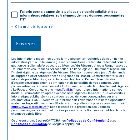
j'ai pris connaissance de la politique de confidentialité et des
informations relatives au traitement de mes données personnelles
(*)*
* Champ obligatoire
Envoyer
Les informations recueillies sur ce formulaire sont enregistrées dans un fichier
informatisé par La Boite Immo agissant comme Sous-traitant du traitement pour la
gestion de la clientèle/prospects de l'Agence / du Réseau qui reste Responsable du
Traitement de vos Données personnelles. La base légale du traitement repose sur
l'intérêt légitime de l'Agence / du Réseau. Elles sont conservées jusqu'à demande
de suppression et sont destinées à l'Agence / au Réseau. Conformément à la loi «
informatique et libertés », vous disposez des droits d’accès, de rectification,
d’effacement, d’opposition, de limitation et de portabilité de vos données. Vous
pouvez retirer votre consentement à tout moment en contactant directement l’Agence
/ Le Réseau. Consultez le site
https://cnil.fr/fr
pour plus d’informations sur vos
droits. Si vous estimez, après avoir contacté l'Agence / le Réseau, que vos droits «
Informatique et Libertés » ne sont pas respectés, vous pouvez adresser une
réclamation à la CNIL. Nous vous informons de l’existence de la liste d'opposition
au démarchage téléphonique « Bloctel », sur laquelle vous pouvez vous inscrire ici :
https://www.bloctel.gouv.fr
. Dans le cadre de la protection des Données
personnelles, nous vous invitons à ne pas inscrire de Données sensibles dans le
champ de saisie libre.
Ce site est protégé par reCAPTCHA, les
Politiques de Confidentialité
et es
Conditions d'utilisation
de Google s'appliquent.