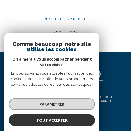
Nous suivre sur
Comme beaucoup, notre site
utilise les cookies
On aimerait vous accompagner pendant
votre visite.
En poursuivant, vous acceptez l'utilisation des
cookies par ce site, afin de vous proposer des
contenus adaptés et réaliser des statistiques !
© 2026 | TOUS DROITS RÉSERVÉS | TRADUCTION POWERED BY GOOGLE |
NOS HONORAIRES
PLAN DU SITE
MENTIONS LÉGALES
ADMIN
PARAMÉTRER
NOS LIENS
POLITIQUE RGPD
COOKIES
TOUT ACCEPTER