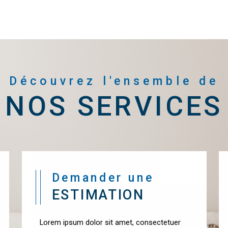
Découvrez l'ensemble de
NOS SERVICES
Demander une
ESTIMATION
Lorem ipsum dolor sit amet, consectetuer
adipiscing elit. Aenean commodo ligula eget
dolor. Aenean massa. Cum sociis natoque
penatibus et magnis dis parturient montes.