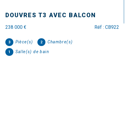
Douvres-la-Délivrande (14440)
MAISON DE PLAIN PIED DE 5PP
356 000 €
Réf : CB950
Pièce(s)
Chambre(s)
5
3