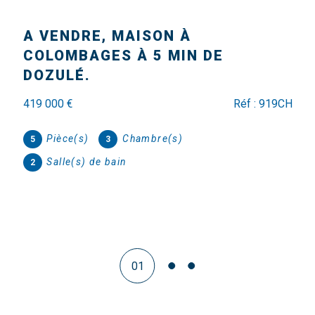
Le Fresne-Camilly (14480)
MAISON 8 PIÈCES - 222M²
599 000 €
Réf : GV - 934
Pièce(s)
Chambre(s)
8
6
Salle(s) de bain
2
02