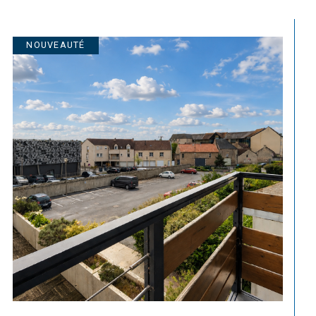
biens destinés aux professionnels : locaux
NOUVEAUTÉ
bilière
 bien d'habitation, un terrain ou investir dans
ous accompagnent pour accomplir vos projets.
e de votre bien afin de déterminer sa valeur
otre bien à Douvres-la-Délivrande
?
 !