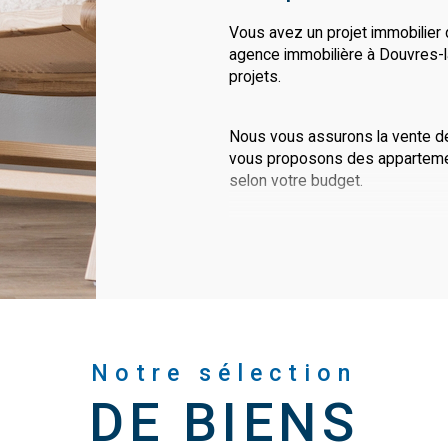
Vous avez un projet immobilier
agence immobilière à Douvres-
projets.
Nous vous assurons la vente de
vous proposons des apparteme
selon votre budget.
La vente de biens
Nos agents vous présentent des
Délivrande et sur l'ensemble du
Notre sélection
Vous souhaitez vous installer da
près de la Côte de Nacre ? Déco
DE BIENS
maison en pierre, de bourg ou e
vue-mer ou immeuble.