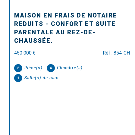
Caen (14000)
MAISON A VENDRE CAEN VENOIX
- ST PAUL
515 000 €
Réf : 931CH
Pièce(s)
Chambre(s)
7
5
Salle(s) de bain
1