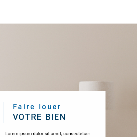
Faire louer
VOTRE BIEN
Lorem ipsum dolor sit amet, consectetuer
adipiscing elit. Aenean commodo ligula eget
dolor. Aenean massa. Cum sociis natoque
penatibus et magnis dis parturient montes.