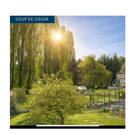
Nous proposons également des 
NOUVEAUTÉ
commerciaux, bureaux, etc.
L'estimation immo
Vous voulez vendre ou acheter un
la location ? Nos conseillers v
Nous réalisons l'évaluation just
réelle.
Vous souhaitez
faire estimer v
Contactez-nous dès maintenant