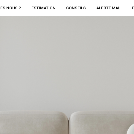
ES NOUS ?
ESTIMATION
CONSEILS
ALERTE MAIL
immobilier d'habitation
Voir les
48
annonces
imer
BUDGET