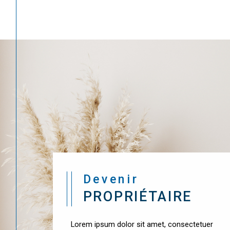
Devenir
PROPRIÉTAIRE
Lorem ipsum dolor sit amet, consectetuer
adipiscing elit. Aenean commodo ligula eget
dolor. Aenean massa. Cum sociis natoque
penatibus et magnis dis parturient montes.