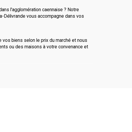
 dans l'agglomération caennaise ? Notre
la-Délivrande vous accompagne dans vos
 vos biens selon le prix du marché et nous
nts ou des maisons à votre convenance et
 immobiliers
 biens immobiliers à vendre à Douvres-la-
 Calvados.
ns la région ou investir dans un bien locatif
uvrez notre large sélection de biens :
n bord de mer, appartement en centre-ville ou