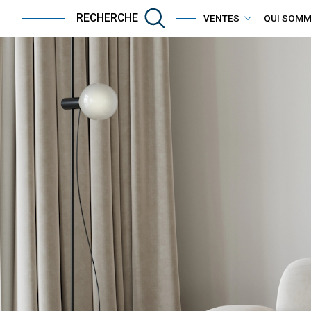
RECHERCHE
VENTES
QUI SOMM
immobilier professionnel
Acheter
Est
TYPE DE BIEN
de l'ancien