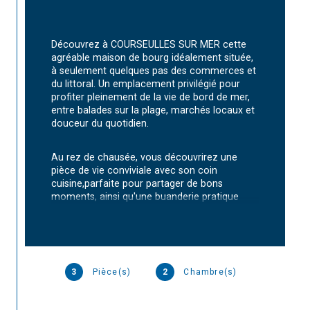
Découvrez à COURSEULLES SUR MER cette 
agréable maison de bourg idéalement située, 
à seulement quelques pas des commerces et 
du littoral. Un emplacement privilégié pour 
profiter pleinement de la vie de bord de mer, 
entre balades sur la plage, marchés locaux et 
douceur du quotidien.
Au rez de chausée, vous découvrirez une 
pièce de vie conviviale avec son coin 
cuisine,parfaite pour partager de bons 
moments, ainsi qu'une buanderie pratique 
pour le quotidien.
A l'étage, l'espace nuit propose deux 
chambres, ainsi qu'une salle d'eau 
fonctionnelle.
3
Pièce(s)
2
Chambre(s)
Cette maison pleine de charme représente 