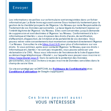
Envoyer
Les informations recueillies sur ce formulaire sont enregistrées dans un fichier
informatisé par La Boite Immo agissant comme Sous-traitant du traitement pour la
gestion de la clientèle/prospects de l'Agence / du Réseau qui reste Responsable du
Traitement de vos Données personnelles. La base légale du traitement repose sur
l'intérêt légitime de l'Agence / du Réseau. Elles sont conservées jusqu'à demande
de suppression et sont destinées à l'Agence / au Réseau. Conformément à la loi «
informatique et libertés », vous disposez des droits d’accès, de rectification,
d’effacement, d’opposition, de limitation et de portabilité de vos données. Vous
pouvez retirer votre consentement à tout moment en contactant directement l’Agence
/ Le Réseau. Consultez le site
https://cnil.fr/fr
pour plus d’informations sur vos
droits. Si vous estimez, après avoir contacté l'Agence / le Réseau, que vos droits «
Informatique et Libertés » ne sont pas respectés, vous pouvez adresser une
réclamation à la CNIL. Nous vous informons de l’existence de la liste d'opposition
au démarchage téléphonique « Bloctel », sur laquelle vous pouvez vous inscrire ici :
https://www.bloctel.gouv.fr
. Dans le cadre de la protection des Données
personnelles, nous vous invitons à ne pas inscrire de Données sensibles dans le
champ de saisie libre.
Ce site est protégé par reCAPTCHA, les
Politiques de Confidentialité
et es
Conditions d'utilisation
de Google s'appliquent.
Ces biens peuvent aussi
VOUS INTÉRESSER