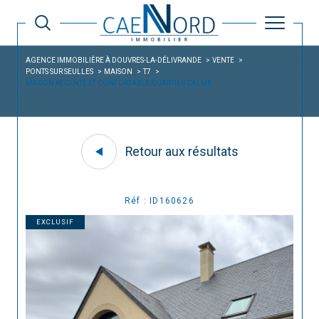
AGENCE IMMOBILIÈRE À DOUVRES-LA-DÉLIVRANDE
VENTE
PONTS SUR SEULLES
MAISON
T7
MAISON RECENTE ET CONFORTABLE QUARTIER CALME
Retour aux résultats
Réf : ID160626
EXCLUSIF