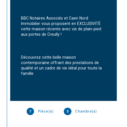
BBC Notaires Associés et Caen Nord 
Immobilier vous proposent en EXCLUSIVITÉ 
cette maison récente avec vie de plain-pied 
aux portes de Creully !
Découvrez cette belle maison 
contemporaine offrant des prestations de 
qualité et un cadre de vie idéal pour toute la 
famille.
Dès l'entrée, vous serez séduits par sa 
lumineuse pièce de vie avec salon/séjour 
ouvert sur une cuisine A/E, alliant modernité 
7
Pièce(s)
5
Chambre(s)
et convivialité. La maison bénéficie d'une 
véritable vie de plain-pied grâce à sa suite 
parentale située au RDC, comprenant 