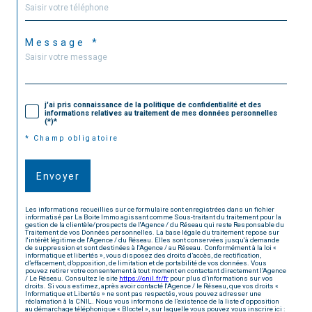
Message *
j'ai pris connaissance de la politique de confidentialité et des
informations relatives au traitement de mes données personnelles
(*)*
* Champ obligatoire
Envoyer
Les informations recueillies sur ce formulaire sont enregistrées dans un fichier
informatisé par La Boite Immo agissant comme Sous-traitant du traitement pour la
gestion de la clientèle/prospects de l'Agence / du Réseau qui reste Responsable du
Traitement de vos Données personnelles. La base légale du traitement repose sur
l'intérêt légitime de l'Agence / du Réseau. Elles sont conservées jusqu'à demande
de suppression et sont destinées à l'Agence / au Réseau. Conformément à la loi «
informatique et libertés », vous disposez des droits d’accès, de rectification,
d’effacement, d’opposition, de limitation et de portabilité de vos données. Vous
pouvez retirer votre consentement à tout moment en contactant directement l’Agence
/ Le Réseau. Consultez le site
https://cnil.fr/fr
pour plus d’informations sur vos
droits. Si vous estimez, après avoir contacté l'Agence / le Réseau, que vos droits «
Informatique et Libertés » ne sont pas respectés, vous pouvez adresser une
réclamation à la CNIL. Nous vous informons de l’existence de la liste d'opposition
au démarchage téléphonique « Bloctel », sur laquelle vous pouvez vous inscrire ici :