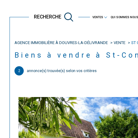
immobilier professionnel
RECHERCHE
VENTES
QUI SOMMES NOUS
AGENCE IMMOBILIÈRE À DOUVRES-LA-DÉLIVRANDE
VENTE
ST
Acheter
Est
Biens à vendre à St-Co
TYPE DE BIEN
2
annonce(s) trouvée(s) selon vos critères
de l'ancien
14280 - Saint-Contest