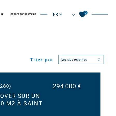
immobilier neuf
Langue
0
FR
MAIL
ESPACE PROPRIÉTAIRE
Trier par
Filtrer
Les plus récentes
Réinitialiser les filtres
294 000 €
4280)
OVER SUR UN
70 M2 À SAINT