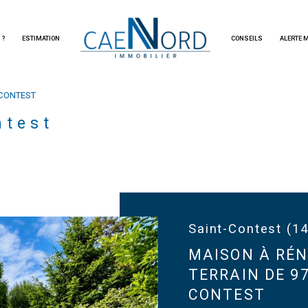
immobilier d'habitation
 ?
ESTIMATION
CONSEILS
ALERTE 
Voir les
2
annonces
 CONTEST
imer
ntest
1
LOCALISATION
BUDGET
Saint-Contest (1
MAISON À RÉN
TERRAIN DE 9
CONTEST