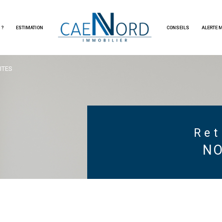
immobilier d'habitation
 ?
ESTIMATION
CONSEILS
ALERTE 
Voir les
50
annonces
ITES
imer
BUDGET
Re
NO