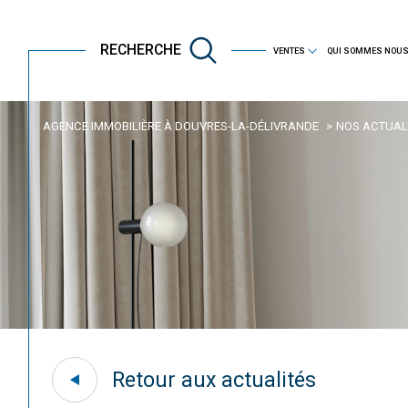
immobilier professionnel
RECHERCHE
VENTES
QUI SOMMES NOUS
AGENCE IMMOBILIÈRE À DOUVRES-LA-DÉLIVRANDE
NOS ACTUAL
Acheter
Est
TYPE DE BIEN
de l'ancien
Retour aux actualités