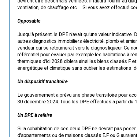
devront être désormais vérifiées. Il faudra fournir au dia
ventilation, de chauffage etc..... Si vous avez effectué c
Opposable
Jusqu'à présent, le DPE n'avait qu'une valeur indicative. 
autres diagnostics immobiliers électricité, plomb et amia
vendeur qui se retournerait vers le diagnostiqueur. Ce nou
référentiel pour évaluer par exemple les habitations à r
thermiques d'ici 2028 ciblera ainsi les biens classés F e
énergétique et climatique sans oublier les estimations
Un dispositif transitoire
Le gouvernement a prévu une phase transitoire pour acom
30 décembre 2024. Tous les DPE effectués à partir du 1e
Un DPE à refaire
Si la cohabitation de ces deux DPE ne devrait pas poser
d'appartements ou de maisons classés E,F ou G auraient,