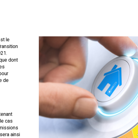
st le
ransition
021.
ique dont
les
pour
ue de
tenant
le cas
émissions
sera ainsi