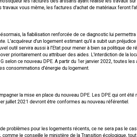
gnostiqueur les factures des artisans ayant réalisé les travaux sur
es travaux vous même, les factures d'achat de matériaux feront l'aff
Désormais, la fiabilisation renforcée de ce diagnostic lui permettr
nte. L'acquéreur d'un logement estimant qu'il a subit uun préjudic
vel outil servira aussi à l'Etat pour mener à bien sa politique de
énover prioritairement ou attribuer des aides. L'interdiction de 
t G selon ce nouveau DPE. A partir du 1er janvier 2022, toutes les
 des consommations d'énergie du logement.
pagner la mise en place du nouveau DPE. Les DPE qui ont été réal
r juillet 2021 devront être conformes au nouveau référentiel.
 de problèmes pour les logements récents, ce ne sera pas le cas 
 comme le conseille le ministère de la Transition écologique, tou